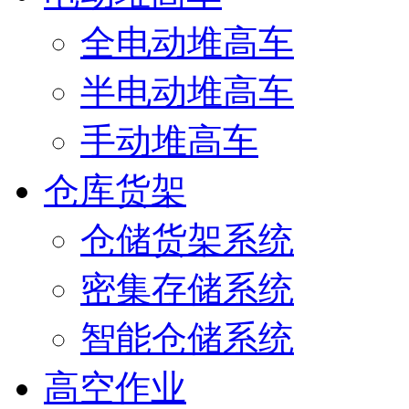
全电动堆高车
半电动堆高车
手动堆高车
仓库货架
仓储货架系统
密集存储系统
智能仓储系统
高空作业