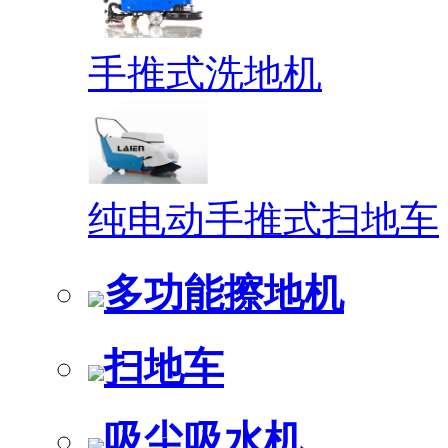
手推式洗地机
纯电动手推式扫地车
多功能擦地机
扫地车
吸尘吸水机