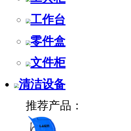
工作台
零件盒
文件柜
清洁设备
推荐产品：