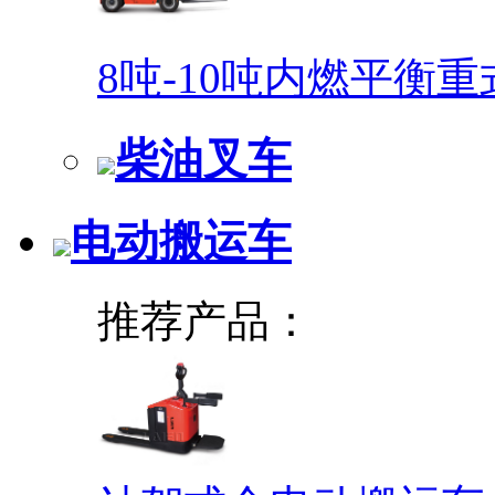
8吨-10吨内燃平衡
柴油叉车
电动搬运车
推荐产品：