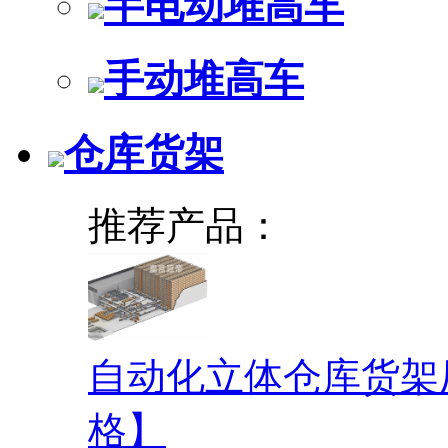
半电动堆高车
手动堆高车
仓库货架
推荐产品：
自动化立体仓库货架
格】