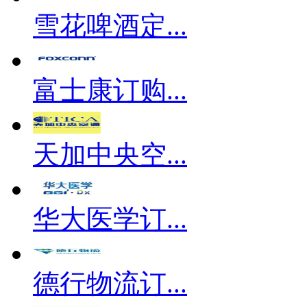
雪花啤酒定...
富士康订购...
天加中央空...
华大医学订...
德行物流订...