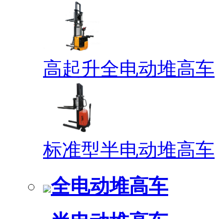
高起升全电动堆高车
标准型半电动堆高车
全电动堆高车