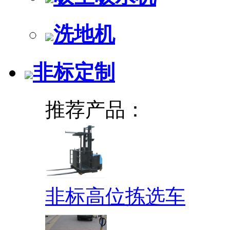
洗地机
非标定制
推荐产品：
非标高位拣选车