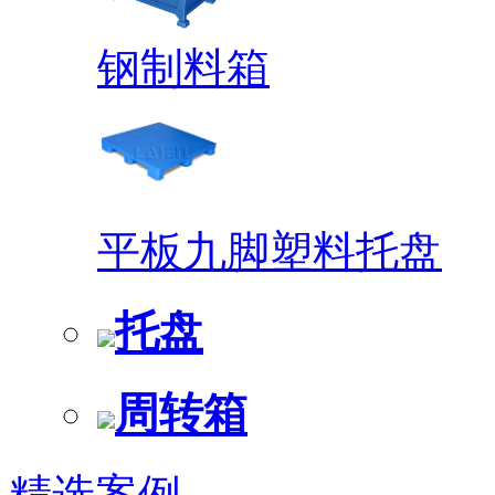
钢制料箱
平板九脚塑料托盘
托盘
周转箱
精选案例