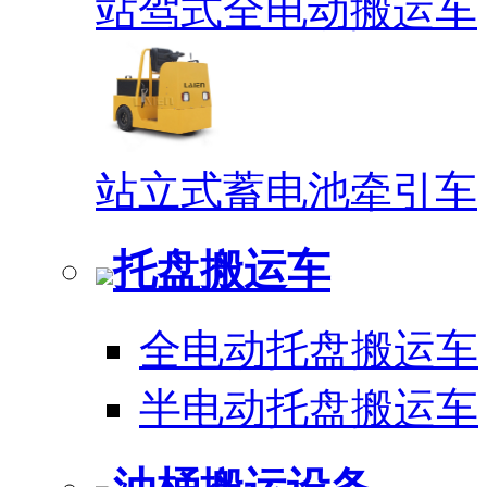
站驾式全电动搬运车
站立式蓄电池牵引车
托盘搬运车
全电动托盘搬运车
半电动托盘搬运车