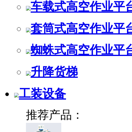
车载式高空作业平
套筒式高空作业平
蜘蛛式高空作业平
升降货梯
工装设备
推荐产品：