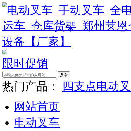
限时促销
热门产品：
四支点电动叉
网站首页
电动叉车