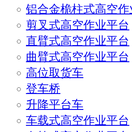
铝合金桅柱式高空作
剪叉式高空作业平台
直臂式高空作业平台
曲臂式高空作业平台
高位取货车
登车桥
升降平台车
车载式高空作业平台