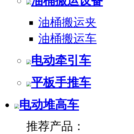
油桶搬运设备
油桶搬运夹
油桶搬运车
电动牵引车
平板手推车
电动堆高车
推荐产品：