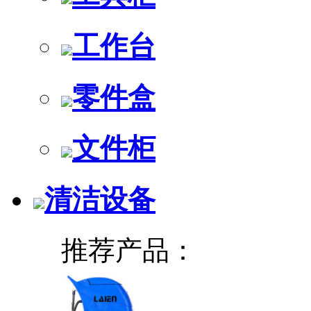
工作台
零件盒
文件柜
清洁设备
推荐产品：