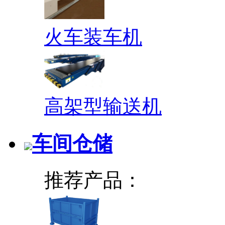
火车装车机
高架型输送机
车间仓储
推荐产品：