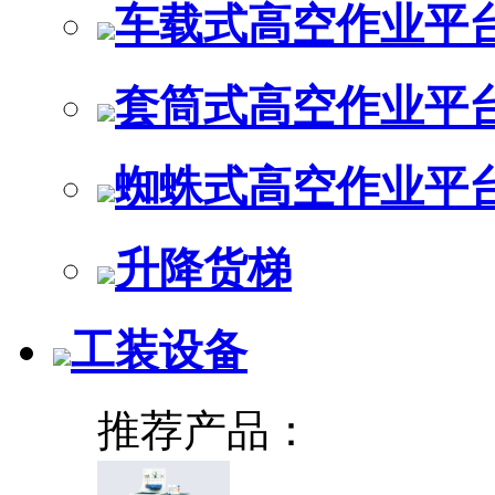
车载式高空作业平
套筒式高空作业平
蜘蛛式高空作业平
升降货梯
工装设备
推荐产品：