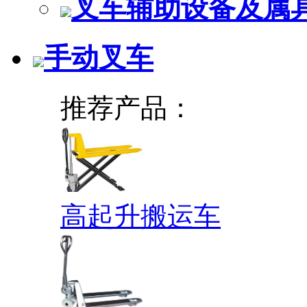
叉车辅助设备及属
手动叉车
推荐产品：
高起升搬运车