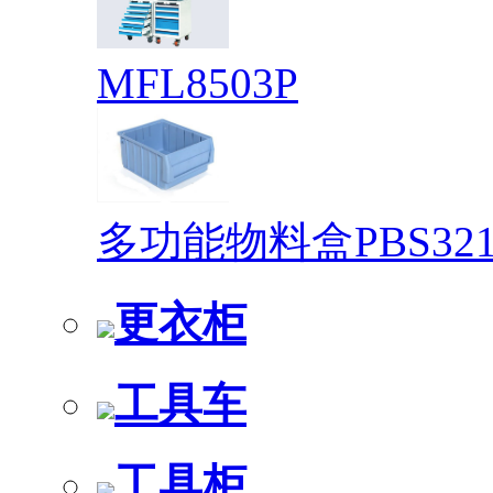
MFL8503P
多功能物料盒PBS321
更衣柜
工具车
工具柜