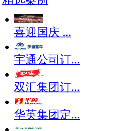
喜迎国庆 ...
宇通公司订...
双汇集团订...
华英集团定...