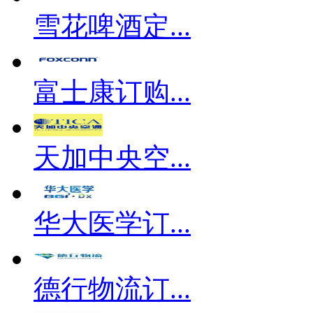
雪花啤酒定...
富士康订购...
天加中央空...
华大医学订...
德行物流订...