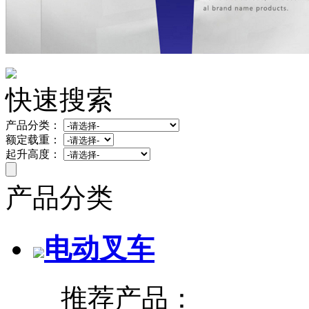
快速搜索
产品分类：
额定载重：
起升高度：
产品分类
电动叉车
推荐产品：