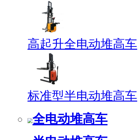
高起升全电动堆高车
标准型半电动堆高车
全电动堆高车