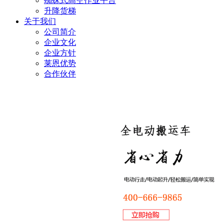
蜘蛛式高空作业平台
升降货梯
关于我们
公司简介
企业文化
企业方针
莱恩优势
合作伙伴