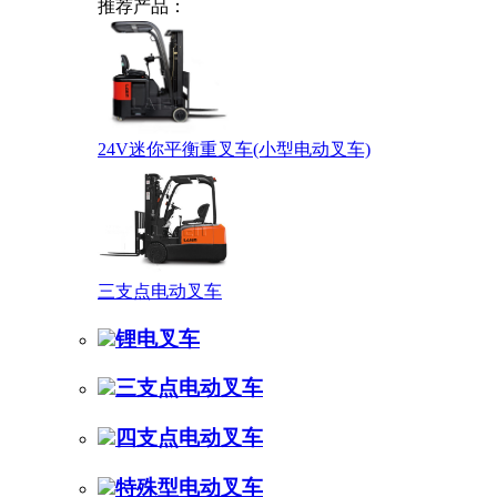
推荐产品：
24V迷你平衡重叉车(小型电动叉车)
三支点电动叉车
锂电叉车
三支点电动叉车
四支点电动叉车
特殊型电动叉车