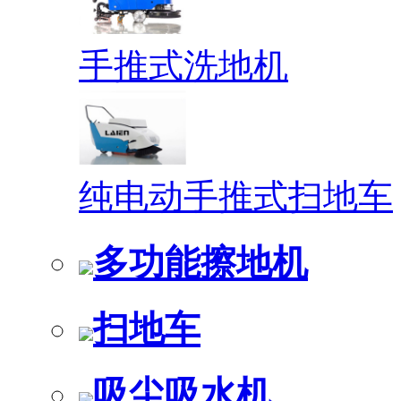
手推式洗地机
纯电动手推式扫地车
多功能擦地机
扫地车
吸尘吸水机