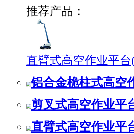
推荐产品：
直臂式高空作业平台
铝合金桅柱式高空
剪叉式高空作业平
直臂式高空作业平