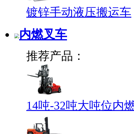
镀锌手动液压搬运车
内燃叉车
推荐产品：
14吨-32吨大吨位内