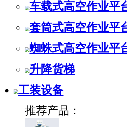
车载式高空作业平
套筒式高空作业平
蜘蛛式高空作业平
升降货梯
工装设备
推荐产品：