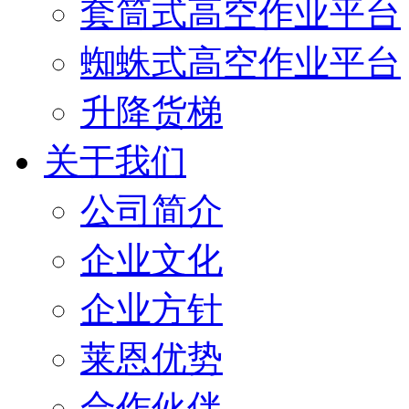
套筒式高空作业平台
蜘蛛式高空作业平台
升降货梯
关于我们
公司简介
企业文化
企业方针
莱恩优势
合作伙伴