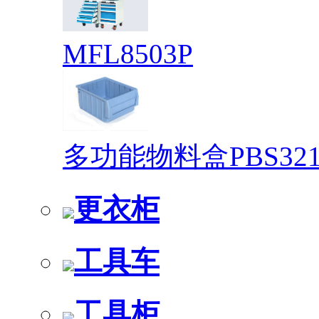
MFL8503P
多功能物料盒PBS321
更衣柜
工具车
工具柜