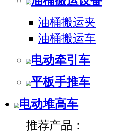
油桶搬运设备
油桶搬运夹
油桶搬运车
电动牵引车
平板手推车
电动堆高车
推荐产品：