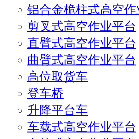
铝合金桅柱式高空作
剪叉式高空作业平台
直臂式高空作业平台
曲臂式高空作业平台
高位取货车
登车桥
升降平台车
车载式高空作业平台