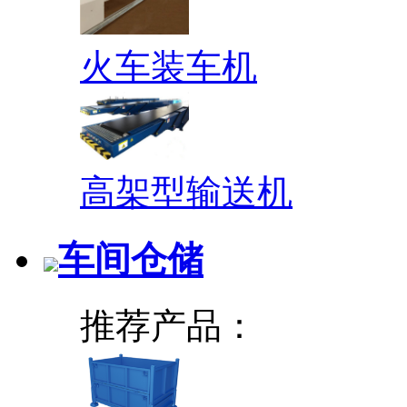
火车装车机
高架型输送机
车间仓储
推荐产品：