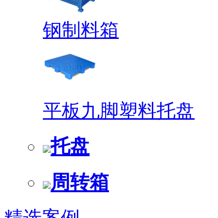
钢制料箱
平板九脚塑料托盘
托盘
周转箱
精选案例