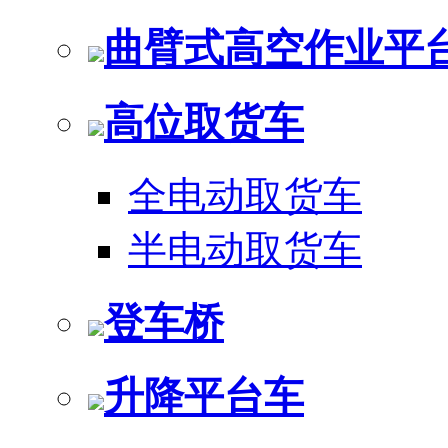
曲臂式高空作业平
高位取货车
全电动取货车
半电动取货车
登车桥
升降平台车