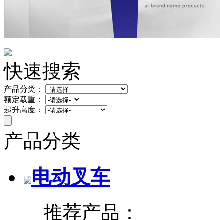
快速搜索
产品分类：
额定载重：
起升高度：
产品分类
电动叉车
推荐产品：