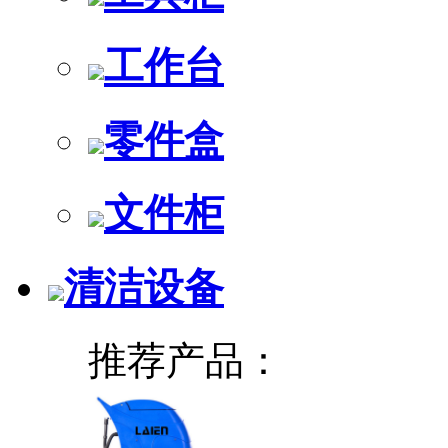
工作台
零件盒
文件柜
清洁设备
推荐产品：