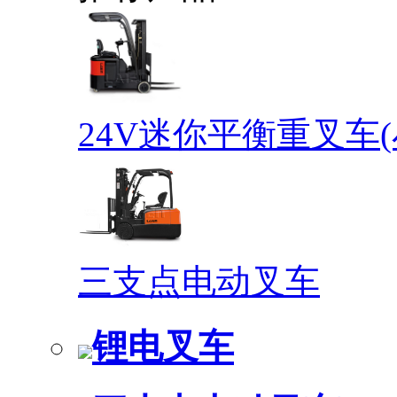
24V迷你平衡重叉车
三支点电动叉车
锂电叉车