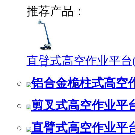
推荐产品：
直臂式高空作业平台
铝合金桅柱式高空
剪叉式高空作业平
直臂式高空作业平