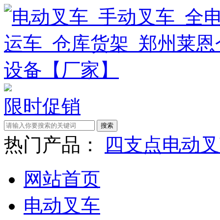
限时促销
热门产品：
四支点电动叉
网站首页
电动叉车