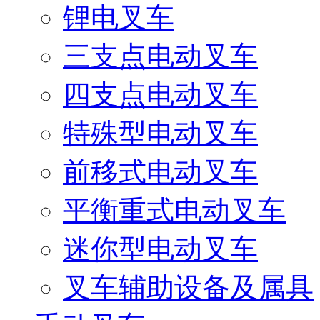
锂电叉车
三支点电动叉车
四支点电动叉车
特殊型电动叉车
前移式电动叉车
平衡重式电动叉车
迷你型电动叉车
叉车辅助设备及属具