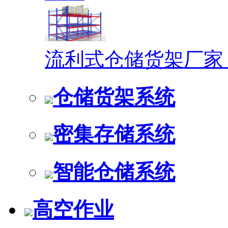
流利式仓储货架厂家
仓储货架系统
密集存储系统
智能仓储系统
高空作业