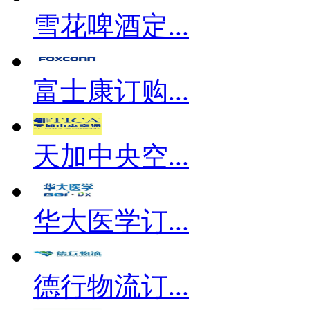
雪花啤酒定...
富士康订购...
天加中央空...
华大医学订...
德行物流订...