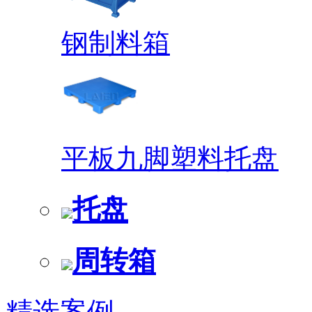
钢制料箱
平板九脚塑料托盘
托盘
周转箱
精选案例