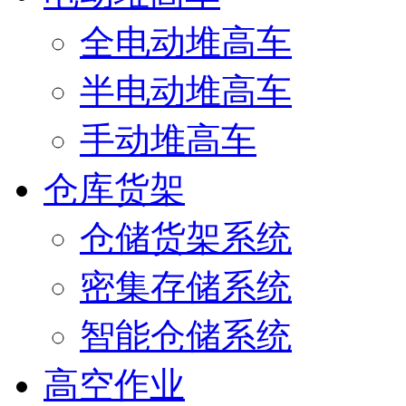
全电动堆高车
半电动堆高车
手动堆高车
仓库货架
仓储货架系统
密集存储系统
智能仓储系统
高空作业