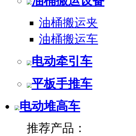
油桶搬运设备
油桶搬运夹
油桶搬运车
电动牵引车
平板手推车
电动堆高车
推荐产品：