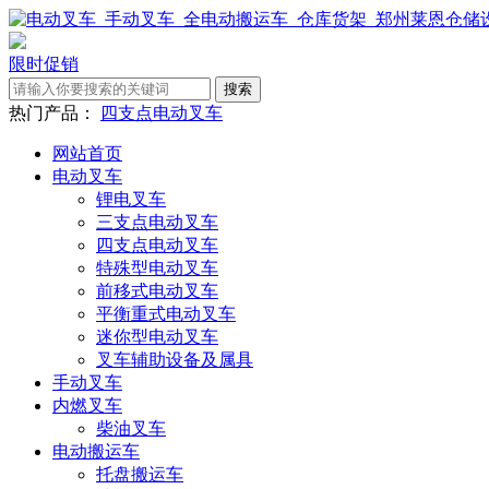
限时促销
热门产品：
四支点电动叉车
网站首页
电动叉车
锂电叉车
三支点电动叉车
四支点电动叉车
特殊型电动叉车
前移式电动叉车
平衡重式电动叉车
迷你型电动叉车
叉车辅助设备及属具
手动叉车
内燃叉车
柴油叉车
电动搬运车
托盘搬运车