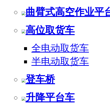
曲臂式高空作业平
高位取货车
全电动取货车
半电动取货车
登车桥
升降平台车