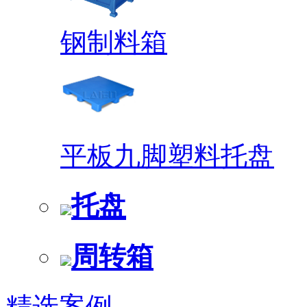
钢制料箱
平板九脚塑料托盘
托盘
周转箱
精选案例