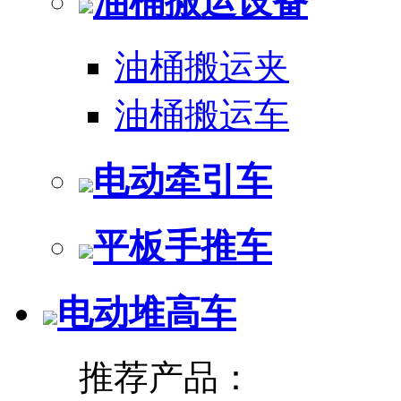
油桶搬运设备
油桶搬运夹
油桶搬运车
电动牵引车
平板手推车
电动堆高车
推荐产品：