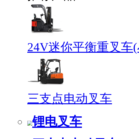
24V迷你平衡重叉车
三支点电动叉车
锂电叉车